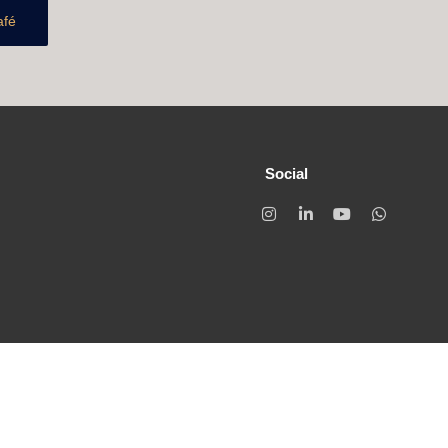
afé
Social