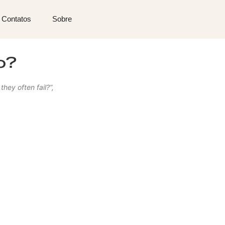
Contatos
Sobre
o?
hey often fail?”,