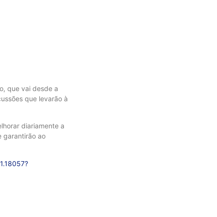
o, que vai desde a
cussões que levarão à
lhorar diariamente a
 garantirão ao
-1.18057?