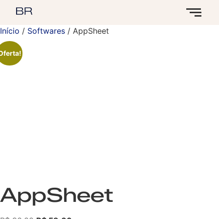
Início
/
Softwares
/ AppSheet
Oferta!
AppSheet