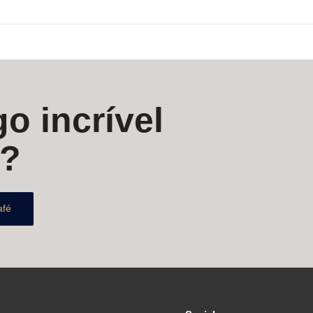
o incrível
s?
afé