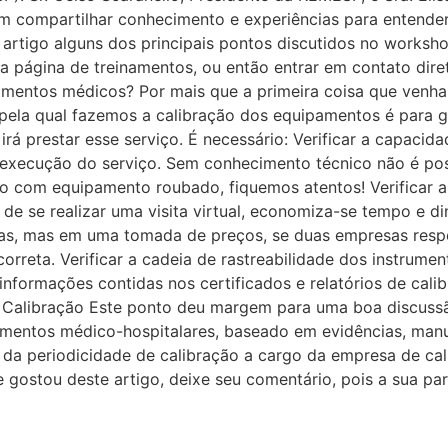
am compartilhar conhecimento e experiências para entender
 artigo alguns dos principais pontos discutidos no worksh
 página de treinamentos, ou então entrar em contato dire
amentos médicos? Por mais que a primeira coisa que venha 
ela qual fazemos a calibração dos equipamentos é para ga
irá prestar esse serviço. É necessário: Verificar a capac
execução do serviço. Sem conhecimento técnico não é poss
o com equipamento roubado, fiquemos atentos! Verificar as
de se realizar uma visita virtual, economiza-se tempo e di
mas, mas em uma tomada de preços, se duas empresas res
correta. Verificar a cadeia de rastreabilidade dos instrume
s informações contidas nos certificados e relatórios de ca
e Calibração Este ponto deu margem para uma boa discussão
amentos médico-hospitalares, baseado em evidências, manua
da periodicidade de calibração a cargo da empresa de cal
 Se gostou deste artigo, deixe seu comentário, pois a sua p