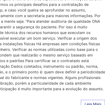
mos os principais desafios para a contratação de
op, e caso você queira se aprofundar no assunto,
tamente com a secretaria para maiores informações. Por
a mente seja: “Para atender auditoria de qualidade ONA
rantir a segurança do paciente. Por isso é muito
idade técnica dos recursos humanos que executam os
ível executar um bom serviço. Verificar a origem dos
 instalações físicas Há empresas sem condições físicas
nheiro. Verificar as normas utilizadas como base para o
pondem que realizarão o mesmo serviço baseado em
ntos e padrões Para certificar se o contratado está
libração Dados coletados, instrumento ou padrão, norma,
, e o primeiro ponto é: quem deve definir a periodicidade
l do fabricante e normas vigentes. Alguns profissionais
ibração, porém a particularidade de cada ambiente
articipação é muito importante para a evolução do assunto.
Leia Mais