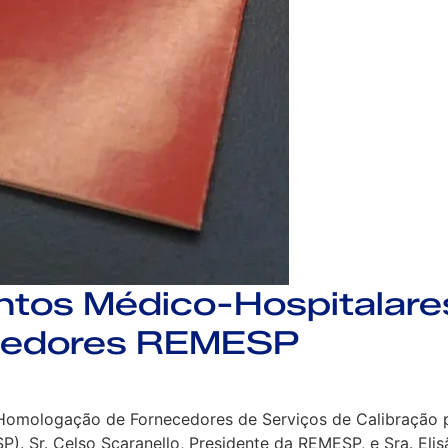
ntos Médico-Hospitalar
cedores REMESP
 Homologação de Fornecedores de Serviços de Calibração p
 Sr. Celso Scaranello, Presidente da REMESP, e Sra. Elisân