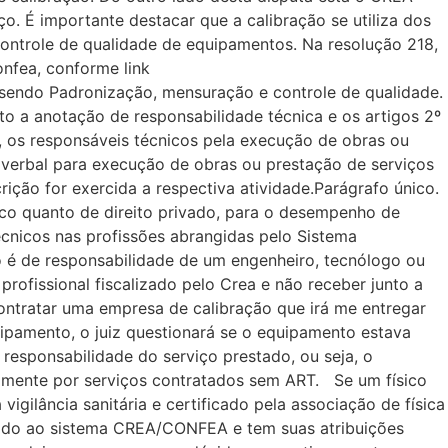
o. É importante destacar que a calibração se utiliza dos
ontrole de qualidade de equipamentos. Na resolução 218,
onfea, conforme link
 sendo Padronização, mensuração e controle de qualidade.
to a anotação de responsabilidade técnica e os artigos 2º
s, os responsáveis técnicos pela execução de obras ou
u verbal para execução de obras ou prestação de serviços
rição for exercida a respectiva atividade.Parágrafo único.
lico quanto de direito privado, para o desempenho de
écnicos nas profissões abrangidas pelo Sistema
 é de responsabilidade de um engenheiro, tecnólogo ou
ofissional fiscalizado pelo Crea e não receber junto a
ontratar uma empresa de calibração que irá me entregar
pamento, o juiz questionará se o equipamento estava
 responsabilidade do serviço prestado, ou seja, o
camente por serviços contratados sem ART. Se um físico
igilância sanitária e certificado pela associação de física
culado ao sistema CREA/CONFEA e tem suas atribuições