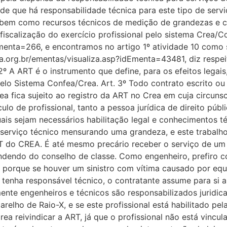
 que há responsabilidade técnica para este tipo de serviç
 bem como recursos técnicos de medição de grandezas e c
fiscalização do exercício profissional pelo sistema Crea/C
Ementa=266, e encontramos no artigo 1º atividade 10 como
a.org.br/ementas/visualiza.asp?idEmenta=43481, diz respei
2º A ART é o instrumento que define, para os efeitos legai
pelo Sistema Confea/Crea. Art. 3º Todo contrato escrito o
a fica sujeito ao registro da ART no Crea em cuja circunsc
lo de profissional, tanto a pessoa jurídica de direito púb
ais sejam necessários habilitação legal e conhecimentos t
serviço técnico mensurando uma grandeza, e este trabalho
 do CREA. É até mesmo precário receber o serviço de um pr
ondendo do conselho de classe. Como engenheiro, prefiro c
porque se houver um sinistro com vítima causado por equi
 tenha responsável técnico, o contratante assume para si a
mente engenheiros e técnicos são responsabilizados juridi
ho de Raio-X, e se este profissional está habilitado pela v
rea reivindicar a ART, já que o profissional não está vin