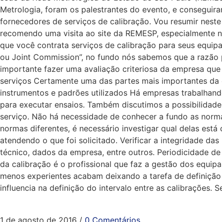
Metrologia, foram os palestrantes do evento, e conseguir
fornecedores de serviços de calibração. Vou resumir neste
recomendo uma visita ao site da REMESP, especialmente na
que você contrata serviços de calibração para seus equip
ou Joint Commission”, no fundo nós sabemos que a razão p
importante fazer uma avaliação criteriosa da empresa que 
serviços Certamente uma das partes mais importantes da 
instrumentos e padrões utilizados Há empresas trabalhand
para executar ensaios. Também discutimos a possibilidade 
serviço. Não há necessidade de conhecer a fundo as nor
normas diferentes, é necessário investigar qual delas está 
atendendo o que foi solicitado. Verificar a integridade da
técnico, dados da empresa, entre outros. Periodicidade d
da calibração é o profissional que faz a gestão dos equip
menos experientes acabam deixando a tarefa de definição 
influencia na definição do intervalo entre as calibrações.
1 de agosto de 2016
/
0 Comentários