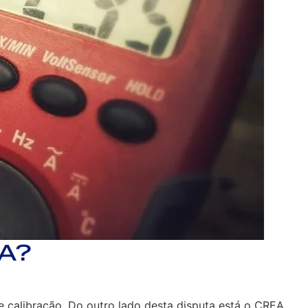
EA?
e calibração. Do outro lado desta disputa está o CREA