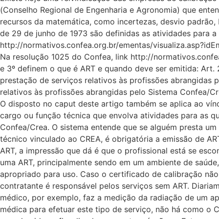
(Conselho Regional de Engenharia e Agronomia) que entende
recursos da matemática, como incertezas, desvio padrão,
de 29 de junho de 1973 são definidas as atividades para a 
http://normativos.confea.org.br/ementas/visualiza.asp?id
Na resolução 1025 do Confea, link http://normativos.confe
e 3º definem o que é ART e quando deve ser emitida: Art. 
prestação de serviços relativos às profissões abrangidas 
relativos às profissões abrangidas pelo Sistema Confea/Cre
O disposto no caput deste artigo também se aplica ao víncu
cargo ou função técnica que envolva atividades para as qu
Confea/Crea. O sistema entende que se alguém presta um 
técnico vinculado ao CREA, é obrigatória a emissão de ART
ART, a impressão que dá é que o profissional está se esc
uma ART, principalmente sendo em um ambiente de saúde, 
apropriado para uso. Caso o certificado de calibração não
contratante é responsável pelos serviços sem ART. Diaria
médico, por exemplo, faz a medição da radiação de um aparel
médica para efetuar este tipo de serviço, não há como o C