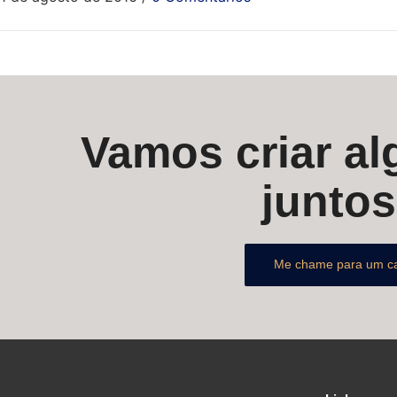
Vamos criar alg
junto
Me chame para um c