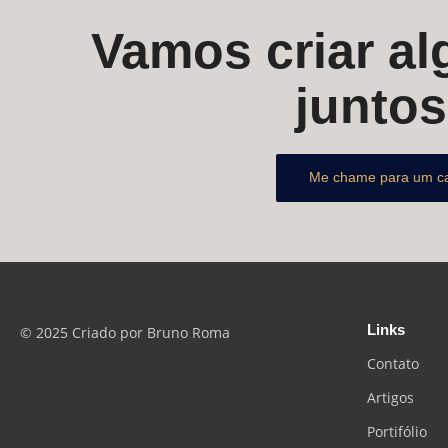
Vamos criar alg
junto
Me chame para um c
Links
© 2025 Criado por Bruno Roma
Contato
Artigos
Portifólio