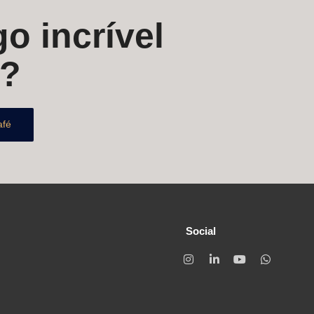
o incrível
s?
afé
Social