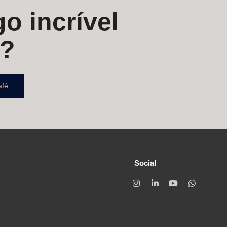
o incrível
s?
afé
Social