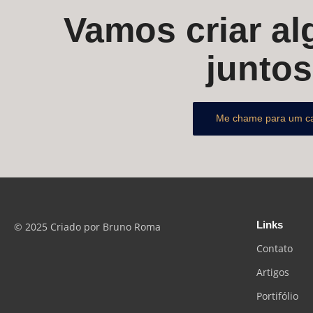
Vamos criar alg
junto
Me chame para um c
Links
© 2025 Criado por Bruno Roma
Contato
Artigos
Portifólio