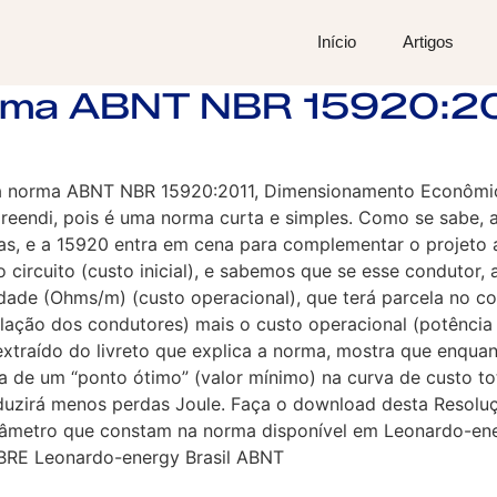
Início
Artigos
orma ABNT NBR 15920:2
da norma ABNT NBR 15920:2011, Dimensionamento Econômico
rpreendi, pois é uma norma curta e simples. Como se sabe,
as, e a 15920 entra em cena para complementar o projeto 
ircuito (custo inicial), e sabemos que se esse condutor, a
vidade (Ohms/m) (custo operacional), que terá parcela no c
stalação dos condutores) mais o custo operacional (potência
traído do livreto que explica a norma, mostra que enquanto
ia de um “ponto ótimo” (valor mínimo) na curva de custo t
uzirá menos perdas Joule. Faça o download desta Resoluç
diâmetro que constam na norma disponível em Leonardo-ene
COBRE Leonardo-energy Brasil ABNT