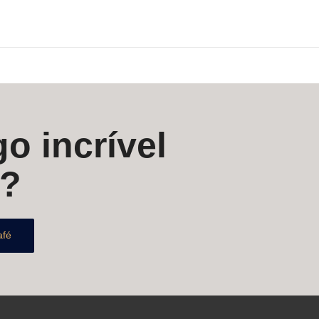
o incrível
s?
afé