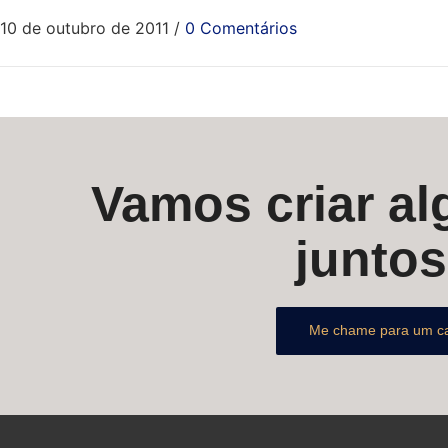
10 de outubro de 2011
/
0 Comentários
Vamos criar alg
junto
Me chame para um c