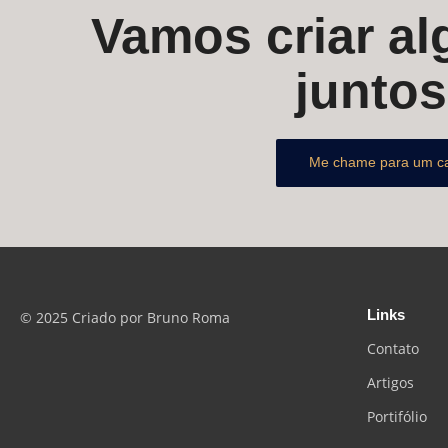
Vamos criar alg
junto
Me chame para um c
Links
© 2025 Criado por Bruno Roma
Contato
Artigos
Portifólio