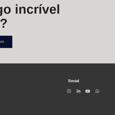
o incrível
s?
afé
Social