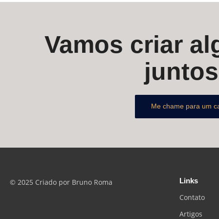
Vamos criar alg
junto
Me chame para um c
Links
© 2025 Criado por Bruno Roma
Contato
Artigos