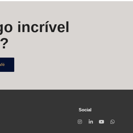
o incrível
s?
afé
Social