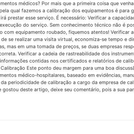
amentos médicos? Por mais que a primeira coisa que venha 
ela qual fazemos a calibração dos equipamentos é para ga
irá prestar esse serviço. É necessário: Verificar a capac
execução do serviço. Sem conhecimento técnico não é poss
o com equipamento roubado, fiquemos atentos! Verificar as
de se realizar uma visita virtual, economiza-se tempo e di
mas, mas em uma tomada de preços, se duas empresas res
correta. Verificar a cadeia de rastreabilidade dos instrume
s informações contidas nos certificados e relatórios de ca
e Calibração Este ponto deu margem para uma boa discussão
amentos médico-hospitalares, baseado em evidências, manua
da periodicidade de calibração a cargo da empresa de cal
 Se gostou deste artigo, deixe seu comentário, pois a sua p