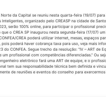
rte da Capital se reuniu nesta quarta-feira (19/07) para 
s Inteligentes, organizado pelo CREASP na cidade de Sant
23, serão 100% online, para participar o profissional pre
 é que o CREA SP inaugurou nesta segunda-feira (17/07) um
ONFEA/CREA poderá utilizar internet, mesas, espaços para 
, pois poderá haver cobrança taxa para uso, veja mais inf
23 do CONFEA. Segue trecho da resolução: “IV – ART de Equ
e um profissional com competências diferenciadas.” Ou sej
engenheiro eletrônico fará uma ART de equipe, e o profissi
onal tem sua responsabilidade técnica bem definida e vin
temente de reuniões e eventos do conselho para exercermos