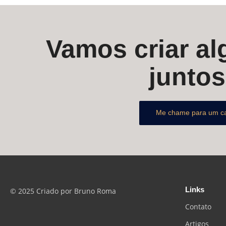
Vamos criar alg
junto
Me chame para um c
Links
© 2025 Criado por Bruno Roma
Contato
Artigos