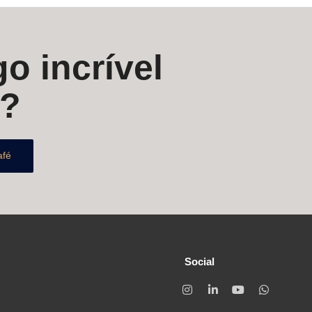
o incrível
s?
afé
Social