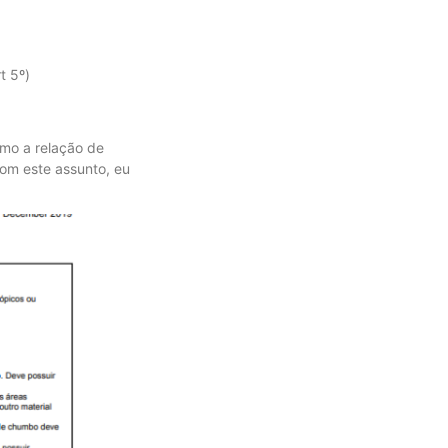
t 5º)
omo a relação de
com este assunto, eu