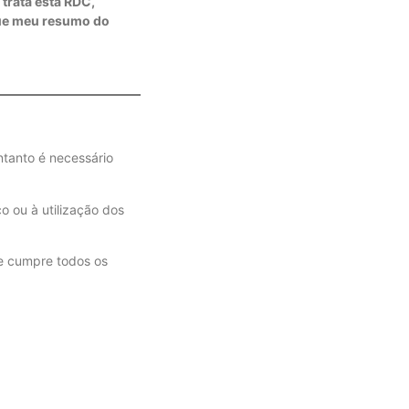
trata esta RDC,
gue meu resumo do
ntanto é necessário
o ou à utilização dos
ue cumpre todos os