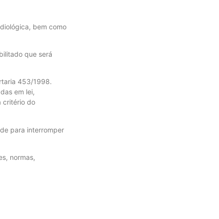
radiológica, bem como
bilitado que será
rtaria 453/1998.
das em lei,
 critério do
ade para interromper
es, normas,