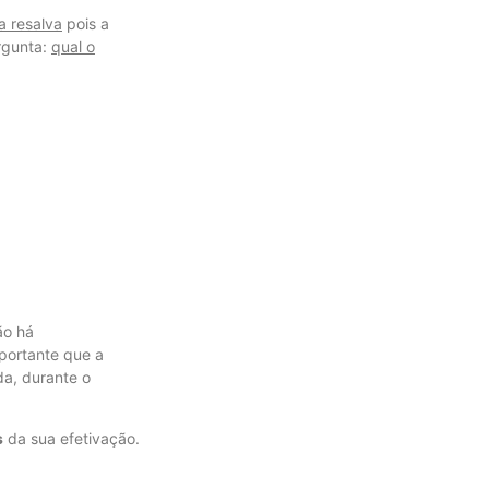
a resalva
pois a
rgunta:
qual o
ão há
portante que a
da, durante o
s
da sua efetivação.