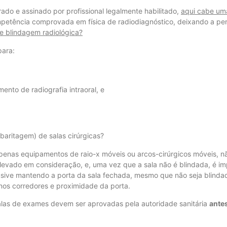
ado e assinado por profissional legalmente habilitado,
aqui cabe um
ompetência comprovada em física de radiodiagnóstico, deixando a pe
de blindagem radiológica?
para:
nto de radiografia intraoral, e
baritagem) de salas cirúrgicas?
 apenas equipamentos de raio-x móveis ou arcos-cirúrgicos móveis, n
levado em consideração, e, uma vez que a sala não é blindada, é im
usive mantendo a porta da sala fechada, mesmo que não seja blinda
nos corredores e proximidade da porta.
alas de exames devem ser aprovadas pela autoridade sanitária
ante