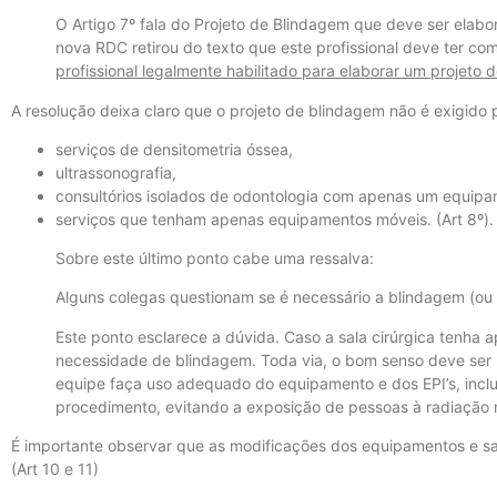
O Artigo 7º fala do Projeto de Blindagem que deve ser elabor
nova RDC retirou do texto que este profissional deve ter c
profissional legalmente habilitado para elaborar um projeto 
A resolução deixa claro que o projeto de blindagem não é exigido 
serviços de densitometria óssea,
ultrassonografia,
consultórios isolados de odontologia com apenas um equipame
serviços que tenham apenas equipamentos móveis. (Art 8º).
Sobre este último ponto cabe uma ressalva:
Alguns colegas questionam se é necessário a blindagem (ou 
Este ponto esclarece a dúvida. Caso a sala cirúrgica tenha
necessidade de blindagem. Toda via, o bom senso deve ser 
equipe faça uso adequado do equipamento e dos EPI’s, incl
procedimento, evitando a exposição de pessoas à radiação 
É importante observar que as modificações dos equipamentos e s
(Art 10 e 11)