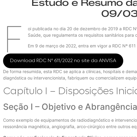
Estudo e Resumo d
09/03
F
oi publicada no dia 20 de dezembro de 2019 a RDC Nº 
Saúde, que regulamenta os requisitos sanitários para 
Em 9 de março de 2022, entra em vigor a RDC Nº 611
Download RDC Nº 611/2022 no site da ANVISA
De forma resumida, esta RDC se aplica a clínicas, hospitais e demais
diagnóstica ou intervencionista, fabriquem ou comercializem equipa
Capítulo I – Disposições Inici
Seção I – Objetivo e Abrangênci
Como exemplo de equipamentos de radiodiagnóstico e intervencioni
ressonância magnética, angiografia, arco-cirúrgico entre outros equi