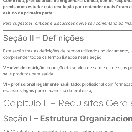
Como nós, profissionais de Engenharia Clínica, somos responsá
precisamos estudar esta resolução para entender quais foram 
estudo da primeira parte:
Para sugestões, críticas e discussões deixe seu comentário ao fina
Seção II – Definições
Este seção traz as definições de termos utilizados no documento, 
compreender todos os termos listados nesta seção.
V – nível de restrição
: condição do serviço de saúde ou de seus p
seus produtos para saúde;
VI – profissional legalmente habilitado
: profissional com formaçã
requisitos legais para o exercício da profissão;
Capítulo II – Requisitos Gerai
Seção I –
Estrutura Organizacion
A RDC solicita a implementação dos seguintes programas: