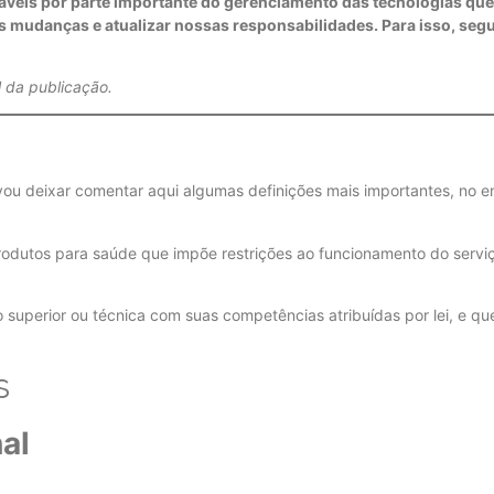
veis por parte importante do gerenciamento das tecnologias que 
as mudanças e atualizar nossas responsabilidades. Para isso, se
l da publicação.
vou deixar comentar aqui algumas definições mais importantes, no e
rodutos para saúde que impõe restrições ao funcionamento do serviç
o superior ou técnica com suas competências atribuídas por lei, e q
s
al