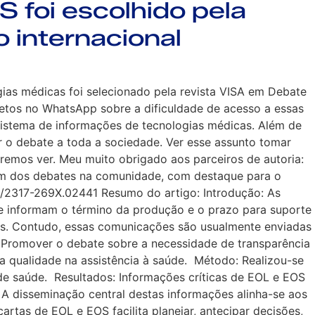
 foi escolhido pela
o internacional
ias médicas foi selecionado pela revista VISA em Debate
ietos no WhatsApp sobre a dificuldade de acesso a essas
 sistema de informações de tecnologias médicas. Além de
ar o debate a toda a sociedade. Ver esse assunto tomar
remos ver. Meu muito obrigado aos parceiros de autoria:
ram dos debates na comunidade, com destaque para o
239/2317-269X.02441 Resumo do artigo: Introdução: As
ue informam o término da produção e o prazo para suporte
ias. Contudo, essas comunicações são usualmente enviadas
o: Promover o debate sobre a necessidade de transparência
a qualidade na assistência à saúde. Método: Realizou-se
 de saúde. Resultados: Informações críticas de EOL e EOS
. A disseminação central destas informações alinha-se aos
rtas de EOL e EOS facilita planejar, antecipar decisões,