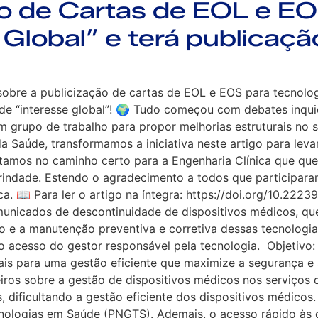
o de Cartas de EOL e EOS
Global” e terá publicaçã
obre a publicização de cartas de EOL e EOS para tecnolog
 de “interesse global”! 🌍 Tudo começou com debates inqu
m grupo de trabalho para propor melhorias estruturais no
a Saúde, transformamos a iniciativa neste artigo para lev
tamos no caminho certo para a Engenharia Clínica que que
 Trindade. Estendo o agradecimento a todos que participa
a. 📖 Para ler o artigo na íntegra: https://doi.org/10.22
omunicados de descontinuidade de dispositivos médicos, q
ção e a manutenção preventiva e corretiva dessas tecnolog
o o acesso do gestor responsável pela tecnologia. Objetiv
ais para uma gestão eficiente que maximize a segurança e 
eiros sobre a gestão de dispositivos médicos nos serviços
, dificultando a gestão eficiente dos dispositivos médicos
cnologias em Saúde (PNGTS). Ademais, o acesso rápido às ca