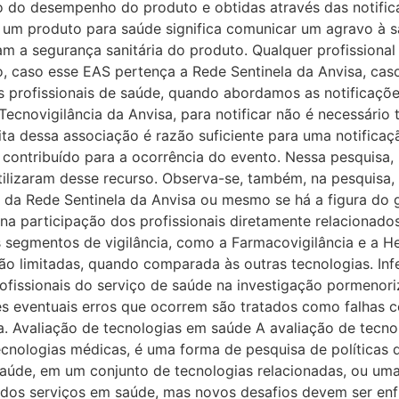
o do desempenho do produto e obtidas através das notificaç
um produto para saúde significa comunicar um agravo à sa
m a segurança sanitária do produto. Qualquer profissional
 caso esse EAS pertença a Rede Sentinela da Anvisa, caso co
os profissionais de saúde, quando abordamos as notificaçõ
cnovigilância da Anvisa, para notificar não é necessário t
ta dessa associação é razão suficiente para uma notificaç
e contribuído para a ocorrência do evento. Nessa pesquis
utilizaram desse recurso. Observa-se, também, na pesquis
e da Rede Sentinela da Anvisa ou mesmo se há a figura do ge
na participação dos profissionais diretamente relacionad
s segmentos de vigilância, como a Farmacovigilância e a He
o limitadas, quando comparada às outras tecnologias. Infe
profissionais do serviço de saúde na investigação pormenor
s eventuais erros que ocorrem são tratados como falhas 
sa. Avaliação de tecnologias em saúde A avaliação de tec
ecnologias médicas, é uma forma de pesquisa de políticas
úde, em um conjunto de tecnologias relacionadas, ou uma 
dos serviços em saúde, mas novos desafios devem ser enf