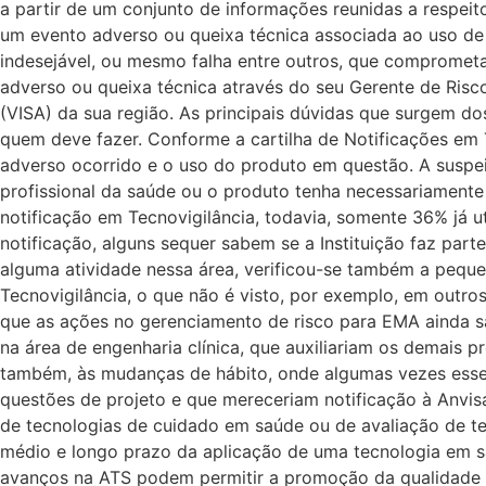
a partir de um conjunto de informações reunidas a respeit
um evento adverso ou queixa técnica associada ao uso de 
indesejável, ou mesmo falha entre outros, que comprometa
adverso ou queixa técnica através do seu Gerente de Risco,
(VISA) da sua região. As principais dúvidas que surgem d
quem deve fazer. Conforme a cartilha de Notificações em Te
adverso ocorrido e o uso do produto em questão. A suspei
profissional da saúde ou o produto tenha necessariament
notificação em Tecnovigilância, todavia, somente 36% já 
notificação, alguns sequer sabem se a Instituição faz part
alguma atividade nessa área, verificou-se também a peque
Tecnovigilância, o que não é visto, por exemplo, em outro
que as ações no gerenciamento de risco para EMA ainda sã
na área de engenharia clínica, que auxiliariam os demais 
também, às mudanças de hábito, onde algumas vezes esse
questões de projeto e que mereceriam notificação à Anvi
de tecnologias de cuidado em saúde ou de avaliação de t
médio e longo prazo da aplicação de uma tecnologia em sa
avanços na ATS podem permitir a promoção da qualidade 