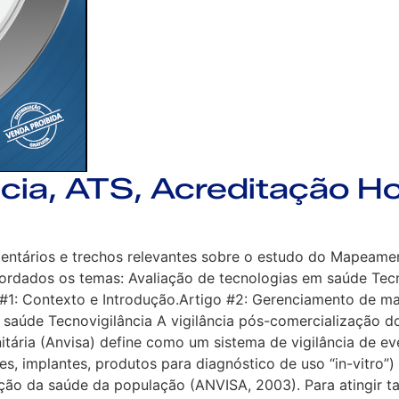
cia, ATS, Acreditação Ho
comentários e trechos relevantes sobre o estudo do Mapea
bordados os temas: Avaliação de tecnologias em saúde Tecn
o #1: Contexto e Introdução.Artigo #2: Gerenciamento de m
m saúde Tecnovigilância A vigilância pós-comercialização
nitária (Anvisa) define como um sistema de vigilância de e
es, implantes, produtos para diagnóstico de uso “in-vitro”
 da saúde da população (ANVISA, 2003). Para atingir tal o