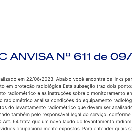
C ANVISA Nº 611 de 09
izado em 22/06/2023. Abaixo você encontra os links para a
to em proteção radiológica Esta subseção traz dois pontos
nto radiométrico e as instruções sobre o monitoramento 
o radiométrico analisa condições do equipamento radiológi
ntos do levantamento radiométrico que devem ser analisado
do também pelo responsável legal do serviço, conforme alí
 O Art. 64 trata que um novo laudo do levantamento radiom
ivíduos ocupacionalmente expostos. Para entender quais s