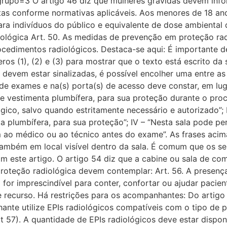
rupo=3 O artigo 46 diz que mulheres grávidas devem infor
tas conforme normativas aplicáveis. Aos menores de 18 ano
ra indivíduos do público e equivalente de dose ambiental 
ológica Art. 50. As medidas de prevenção em proteção rad
rocedimentos radiológicos. Destaca-se aqui: É importante
os (1), (2) e (3) para mostrar que o texto está escrito da
 (2) devem estar sinalizadas, é possível encolher uma entre a
a de exames e na(s) porta(s) de acesso deve constar, em lu
nte vestimenta plumbífera, para sua proteção durante o pro
ico, salvo quando estritamente necessário e autorizado”;
a plumbífera, para sua proteção”; IV – “Nesta sala pode p
m ao médico ou ao técnico antes do exame”. As frases ac
também em local visível dentro da sala. É comum que os se
om este artigo. O artigo 54 diz que a cabine ou sala de c
 proteção radiológica devem contemplar: Art. 56. A prese
for imprescindível para conter, confortar ou ajudar pacie
recurso. Há restrições para os acompanhantes: Do artigo
nhante utilize EPIs radiológicos compatíveis com o tipo de
 57). A quantidade de EPIs radiológicos deve estar dispo