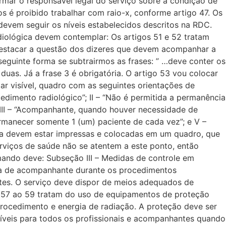
mar o responsável legal do serviço sobre a condição de
s é proibido trabalhar com raio-x, conforme artigo 47. Os
devem seguir os níveis estabelecidos descritos na RDC.
iológica devem contemplar: Os artigos 51 e 52 tratam
 destacar a questão dos dizeres que devem acompanhar a
 seguinte forma se subtrairmos as frases: ” …deve conter os
s duas. Já a frase 3 é obrigatória. O artigo 53 vou colocar
gar visível, quadro com as seguintes orientações de
cedimento radiológico”; II – “Não é permitida a permanência
 III – “Acompanhante, quando houver necessidade de
ermanecer somente 1 (um) paciente de cada vez”; e V –
ima devem estar impressas e colocadas em um quadro, que
rviços de saúde não se atentem a este ponto, então
omando deve: Subseção III – Medidas de controle em
nça de acompanhante durante os procedimentos
ntes. O serviço deve dispor de meios adequados de
 57 ao 59 tratam do uso de equipamentos de proteção
 procedimento e energia de radiação. A proteção deve ser
níveis para todos os profissionais e acompanhantes quando