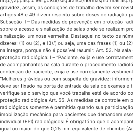
http://appasp.cnen.gov.br/seguranca/normas/normas.asp?g
gravidez, assim, as condições de trabalho devem ser revis
artigos 48 e 49 dizem respeito sobre doses de radiação pa
Subseção II – Das medidas de prevenção em proteção radi
sobre o acesso e sinalização de salas onde se realizam p
sinalização luminosa vermelha. Destaquei no texto os númer
dizeres: (1) ou (2), e (3).”, ou seja, uma das frases (1) ou
na íntegra, porque não é possível resumir: Art. 53. Na sal
proteção radiológica: I – “Paciente, exija e use corretame
de acompanhantes na sala durante o procedimento radiológ
contenção de paciente, exija e use corretamente vestiment
“Mulheres grávidas ou com suspeita de gravidez: informe
deve ser fixado na porta de entrada da sala de exames e 
verifique se o serviço que você trabalha está de acordo c
proteção radiológica Art. 55. As medidas de controle em
radiológicos somente é permitida quando sua participação 
imobilização mecânica para pacientes que demandem esse 
individual (EPI) radiológicos: É obrigatório que o acompa
igual ou maior do que 0,25 mm equivalente de chumbo (Art