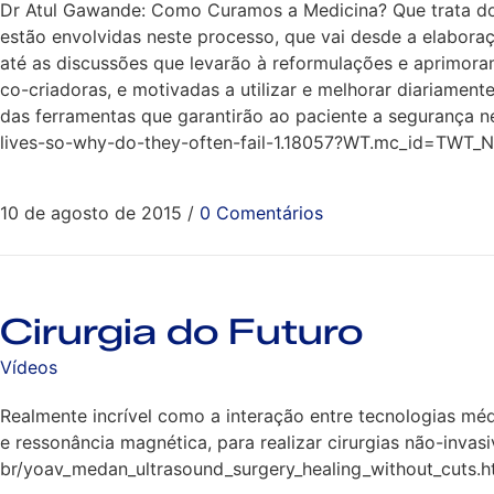
Dr Atul Gawande: Como Curamos a Medicina? Que trata do
estão envolvidas neste processo, que vai desde a elabora
até as discussões que levarão à reformulações e aprimora
co-criadoras, e motivadas a utilizar e melhorar diariamen
das ferramentas que garantirão ao paciente a segurança n
lives-so-why-do-they-often-fail-1.18057?WT.mc_id=TWT_
10 de agosto de 2015
/
0 Comentários
Cirurgia do Futuro
Vídeos
Realmente incrível como a interação entre tecnologias méd
e ressonância magnética, para realizar cirurgias não-invas
br/yoav_medan_ultrasound_surgery_healing_without_cuts.h