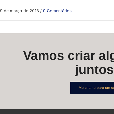
9 de março de 2013
/
0 Comentários
Vamos criar alg
junto
Me chame para um c