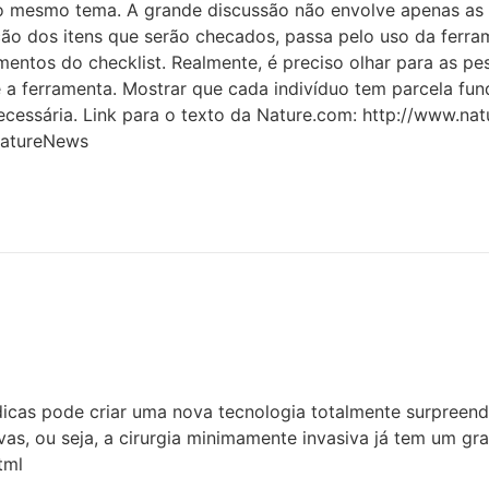
 mesmo tema. A grande discussão não envolve apenas as v
ção dos itens que serão checados, passa pelo uso da ferra
mentos do checklist. Realmente, é preciso olhar para as p
te a ferramenta. Mostrar que cada indivíduo tem parcela f
ecessária. Link para o texto da Nature.com: http://www.na
NatureNews
icas pode criar uma nova tecnologia totalmente surpreende
ivas, ou seja, a cirurgia minimamente invasiva já tem um gr
tml