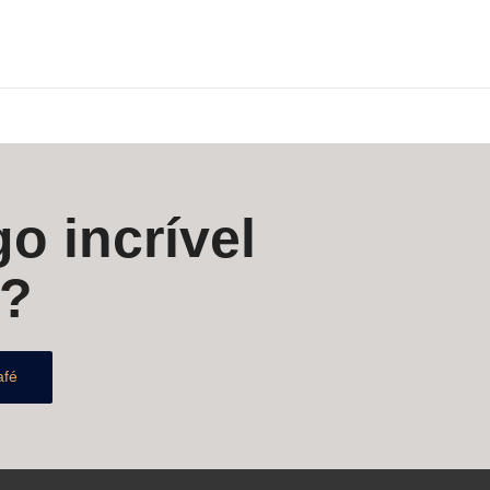
o incrível
s?
afé