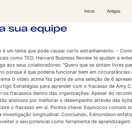
Início
Artigos
a sua equipe
te é um tema que pode causar certo estranhamento. – Com
ocais como TED, Harvard Business Review te ajudem a enten
Diga aos seus colaboradores: “Quero que se sintam livres pa
mo porque é que poderia funcionar bem em circunstâncias d
tema O vídeo acima faz parte de uma seleção de 6 aprese
e Artigo Estratégias para aprender com o fracasso de Amy 
os fracassos dentro das organizações. Apesar do reconhe
stão ansiosos por melhorar o desempenho através das liçõ
sobre o fracasso em si. Pontos-chave: Equívocos comuns so
a investigação longitudinal: Concluindo, Edmondson enfat
oveitar o seu potencial como ferramenta de aprendizagem 