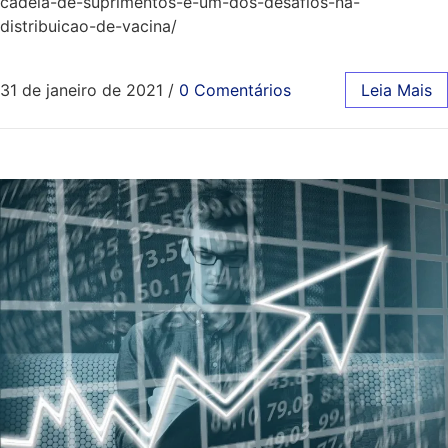
cadeia-de-suprimentos-e-um-dos-desafios-na-
distribuicao-de-vacina/
31 de janeiro de 2021
/
0 Comentários
Leia Mais